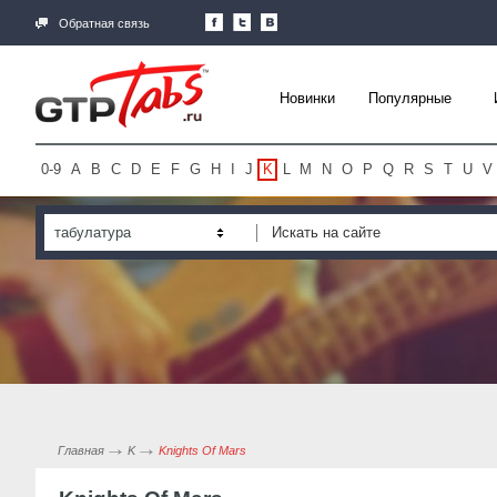
Обратная связь
Новинки
Популярные
0-9
A
B
C
D
E
F
G
H
I
J
K
L
M
N
O
P
Q
R
S
T
U
V
табулатура
Главная
K
Knights Of Mars