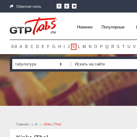
Обратная связь
Новинки
Популярные
0-9
A
B
C
D
E
F
G
H
I
J
K
L
M
N
O
P
Q
R
S
T
U
V
табулатура
Главная
K
Kinks (The)