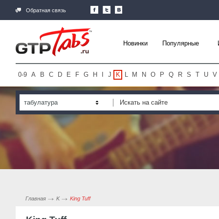
Обратная связь
Новинки
Популярные
0-9
A
B
C
D
E
F
G
H
I
J
K
L
M
N
O
P
Q
R
S
T
U
V
табулатура
Главная
K
King Tuff