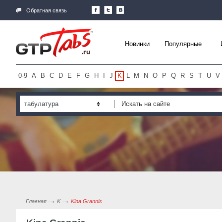
Обратная связь
Новинки
Популярные
0-9
A
B
C
D
E
F
G
H
I
J
K
L
M
N
O
P
Q
R
S
T
U
V
табулатура
Главная
K
Kina Grannis