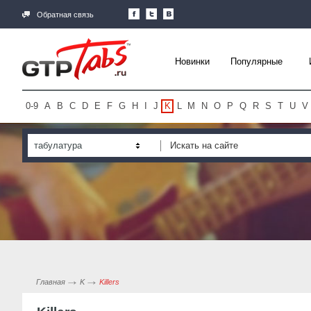
Обратная связь
Новинки
Популярные
0-9
A
B
C
D
E
F
G
H
I
J
K
L
M
N
O
P
Q
R
S
T
U
V
табулатура
Главная
K
Killers