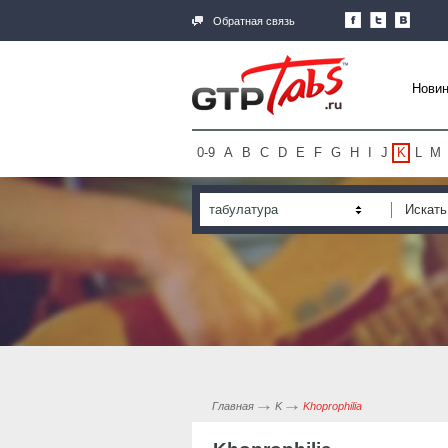
Обратная связь
Новин
0-9
A
B
C
D
E
F
G
H
I
J
K
L
M
табулатура
Главная
K
Khoprophilia