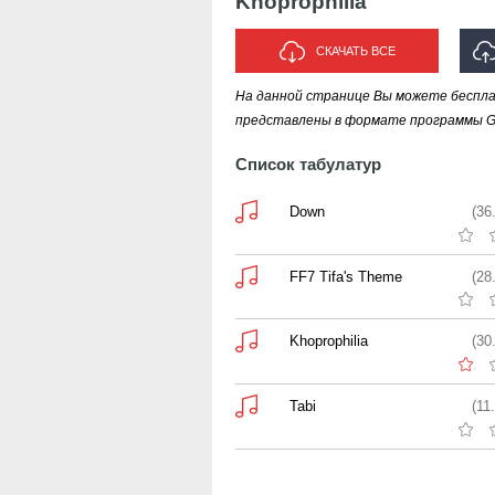
Khoprophilia
СКАЧАТЬ ВСЕ
На данной странице Вы можете бесплат
ИСПО
представлены в формате программы Gui
Список табулатур
Down
(36
FF7 Tifa's Theme
(28
Khoprophilia
(30
Tabi
(11