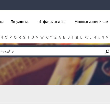
ки
Популярные
Из фильмов и игр
Местные исполнители
N
O
P
Q
R
S
T
U
V
W
X
Y
Z
А
Б
В
Г
Д
Е
Ж
З
И
К
Л
М