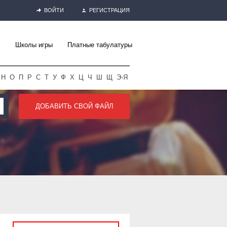
ВОЙТИ
РЕГИСТРАЦИЯ
Школы игры
Платные табулатуры
Н
О
П
Р
С
Т
У
Ф
Х
Ц
Ч
Ш
Щ
Э-Я
ДОБАВИТЬ СВОЙ ФАЙЛ