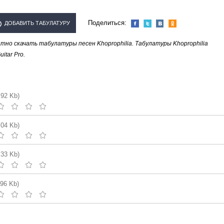
Поделиться:
ДОБАВИТЬ ТАБУЛАТУРУ
но скачать табулатуры песен Khoprophilia. Табулатуры Khoprophilia
ЛНИТЕЛЯ "KHOPROPHILIA"
tar Pro.
.92 Kb)
.04 Kb)
.33 Kb)
.96 Kb)