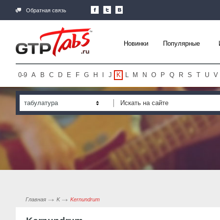
Обратная связь
Новинки
Популярные
0-9
A
B
C
D
E
F
G
H
I
J
K
L
M
N
O
P
Q
R
S
T
U
V
табулатура
Главная
K
Kernundrum