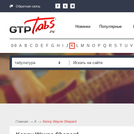
Обратная связь
Новинки
Популярные
0-9
A
B
C
D
E
F
G
H
I
J
K
L
M
N
O
P
Q
R
S
T
U
V
табулатура
Главная
K
Kenny Wayne Shepard