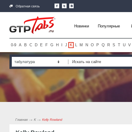
Обратная связь
Новинки
Популярные
0-9
A
B
C
D
E
F
G
H
I
J
K
L
M
N
O
P
Q
R
S
T
U
V
табулатура
Главная
K
Kelly Rowland