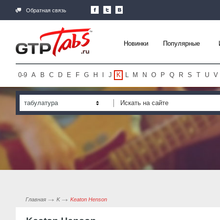
Обратная связь
Новинки
Популярные
0-9
A
B
C
D
E
F
G
H
I
J
K
L
M
N
O
P
Q
R
S
T
U
V
табулатура
Главная
K
Keaton Henson