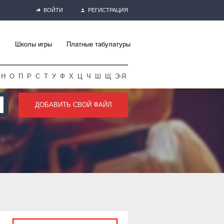
ВОЙТИ
РЕГИСТРАЦИЯ
Школы игры
Платные табулатуры
Н
О
П
Р
С
Т
У
Ф
Х
Ц
Ч
Ш
Щ
Э-Я
ДОБАВИТЬ СВОЙ ФАЙЛ