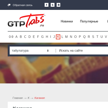
Обратная связь
Новинки
Популярные
0-9
A
B
C
D
E
F
G
H
I
J
K
L
M
N
O
P
Q
R
S
T
U
V
табулатура
Главная
K
Karawan