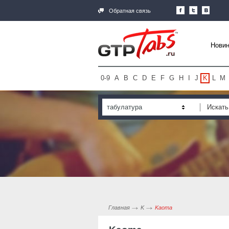
Обратная связь
Новин
0-9
A
B
C
D
E
F
G
H
I
J
K
L
M
табулатура
Главная
K
Kaoma