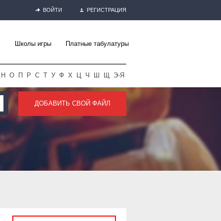
ВОЙТИ
РЕГИСТРАЦИЯ
Школы игры
Платные табулатуры
Н
О
П
Р
С
Т
У
Ф
Х
Ц
Ч
Ш
Щ
Э-Я
ДОБАВИТЬ СВОЙ ФАЙЛ