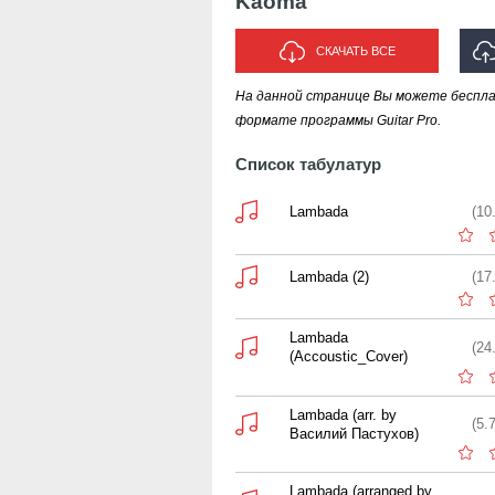
Kaoma
СКАЧАТЬ ВСЕ
На данной странице Вы можете беспл
И
формате программы Guitar Pro.
Список табулатур
Lambada
(10
Lambada (2)
(17
Lambada
(24
(Accoustic_Cover)
Lambada (arr. by
(5.
Василий Пастухов)
Lambada (arranged by