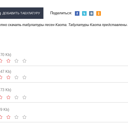
Поделиться:
ДОБАВИТЬ ТАБУЛАТУРУ
атно скачать табулатуры песен Kaoma. Табулатуры Kaoma представлены 
СПОЛНИТЕЛЯ "KAOMA"
.70 Kb)
.47 Kb)
.73 Kb)
79 Kb)