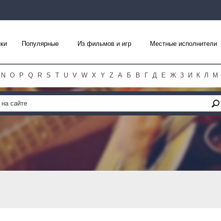
ки
Популярные
Из фильмов и игр
Местные исполнители
N
O
P
Q
R
S
T
U
V
W
X
Y
Z
А
Б
В
Г
Д
Е
Ж
З
И
К
Л
М