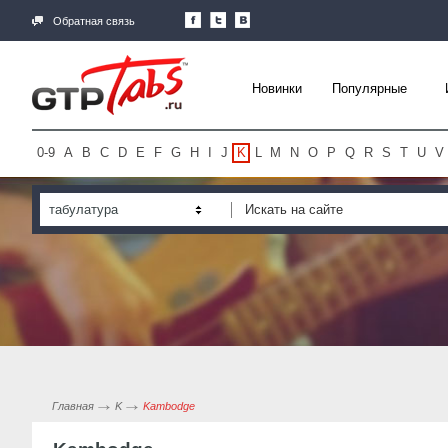
Обратная связь
Новинки
Популярные
0-9
A
B
C
D
E
F
G
H
I
J
K
L
M
N
O
P
Q
R
S
T
U
V
табулатура
Главная
K
Kambodge