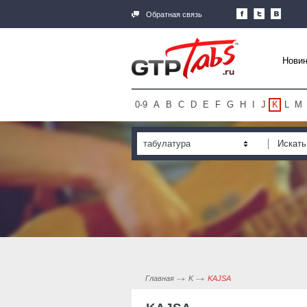
Обратная связь
Новин
0-9
A
B
C
D
E
F
G
H
I
J
K
L
M
табулатура
Главная
K
KAJSA