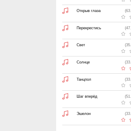
Открыв глаза
(63
Перекрестись
(47
Свет
(35
Солнце
(33
Танцпол
(33
Шаг вперёд
(51
Эшелон
(33