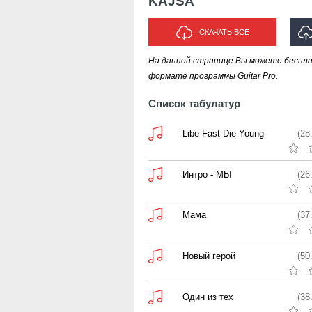
KAJSA
СКАЧАТЬ ВСЕ
На данной странице Вы можете беспл
формате программы Guitar Pro.
Список табулатур
Libe Fast Die Young
(28
Интро - МЫ
(26
Мама
(37
Новый герой
(50
Один из тех
(38