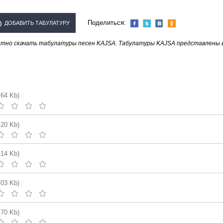
Поделиться:
ДОБАВИТЬ ТАБУЛАТУРУ
атно скачать табулатуры песен KAJSA. Табулатуры KAJSA представлены 
ИСПОЛНИТЕЛЯ "KAJSA"
.64 Kb)
.20 Kb)
.14 Kb)
.03 Kb)
.70 Kb)