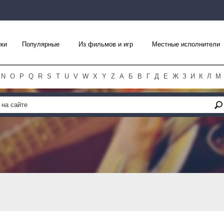
ки
Популярные
Из фильмов и игр
Местные исполнители
N
O
P
Q
R
S
T
U
V
W
X
Y
Z
А
Б
В
Г
Д
Е
Ж
З
И
К
Л
М