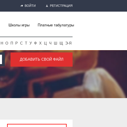
ВОЙТИ
РЕГИСТРАЦИЯ
Школы игры
Платные табулатуры
Н
О
П
Р
С
Т
У
Ф
Х
Ц
Ч
Ш
Щ
Э-Я
ДОБАВИТЬ СВОЙ ФАЙЛ