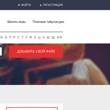
ВОЙТИ
РЕГИСТРАЦИЯ
Школы игры
Платные табулатуры
Н
О
П
Р
С
Т
У
Ф
Х
Ц
Ч
Ш
Щ
Э-Я
ДОБАВИТЬ СВОЙ ФАЙЛ