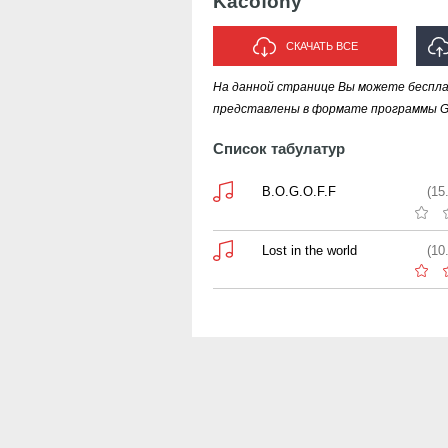
Kacofony
СКАЧАТЬ ВСЕ
На данной странице Вы можете беспла
ИС
представлены в формате программы Gui
Список табулатур
B.O.G.O.F.F
(15
Lost in the world
(10