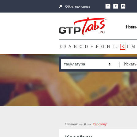
Обратная связь
Новин
0-9
A
B
C
D
E
F
G
H
I
J
K
L
M
табулатура
Главная
K
Kacofony