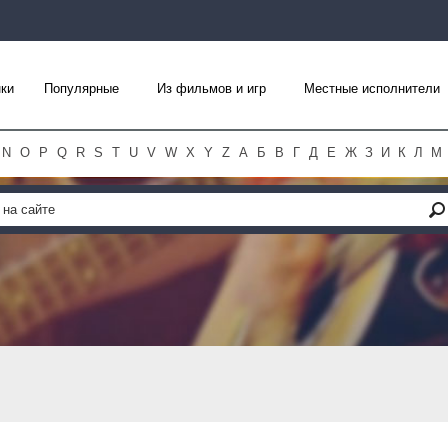
ки
Популярные
Из фильмов и игр
Местные исполнители
N
O
P
Q
R
S
T
U
V
W
X
Y
Z
А
Б
В
Г
Д
Е
Ж
З
И
К
Л
М