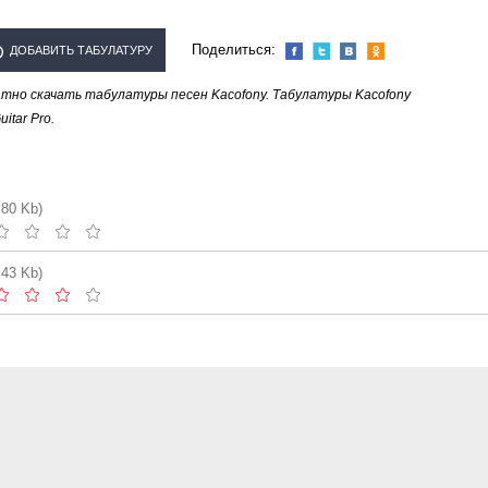
Поделиться:
ДОБАВИТЬ ТАБУЛАТУРУ
тно скачать табулатуры песен Kacofony. Табулатуры Kacofony
ПОЛНИТЕЛЯ "KACOFONY"
tar Pro.
.80 Kb)
.43 Kb)