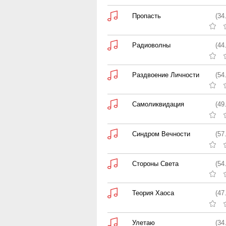
Пропасть
(34
Радиоволны
(44
Раздвоение Личности
(54
Самоликвидация
(49
Синдром Вечности
(57
Стороны Света
(54
Теория Хаоса
(47
Улетаю
(34