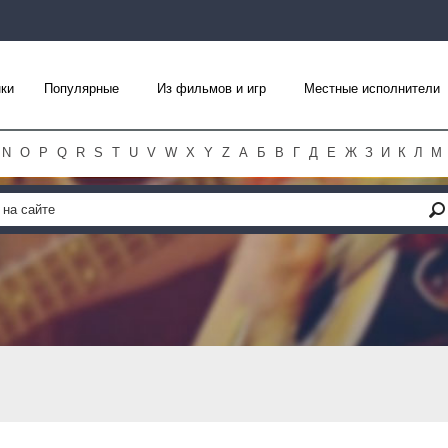
ки
Популярные
Из фильмов и игр
Местные исполнители
N
O
P
Q
R
S
T
U
V
W
X
Y
Z
А
Б
В
Г
Д
Е
Ж
З
И
К
Л
М