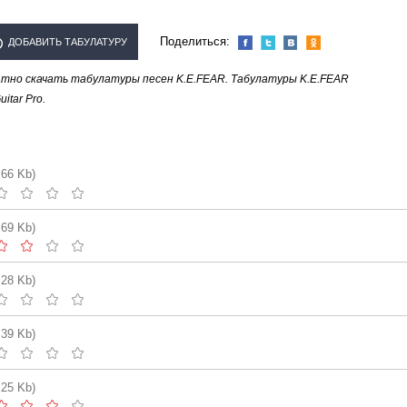
Поделиться:
ДОБАВИТЬ ТАБУЛАТУРУ
тно скачать табулатуры песен K.E.FEAR. Табулатуры K.E.FEAR
СПОЛНИТЕЛЯ "K.E.FEAR"
tar Pro.
.66 Kb)
.69 Kb)
.28 Kb)
.39 Kb)
.25 Kb)