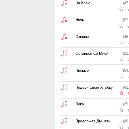
На Краю
(47
Ночь
(27
Океаны
(46
Останься Со Мной
(21
Письмо
(54
Подари Свою Улыбку
(41
Пока
(35
Продолжая Дышать
(49