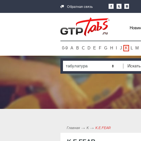
Обратная связь
Новин
0-9
A
B
C
D
E
F
G
H
I
J
K
L
M
табулатура
Главная
K
K.E.FEAR