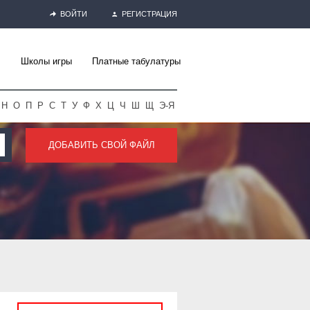
ВОЙТИ
РЕГИСТРАЦИЯ
Школы игры
Платные табулатуры
Н
О
П
Р
С
Т
У
Ф
Х
Ц
Ч
Ш
Щ
Э-Я
ДОБАВИТЬ СВОЙ ФАЙЛ