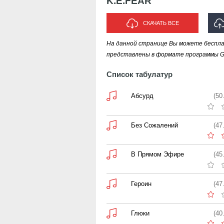
K.E.FEAR
СКАЧАТЬ ВСЕ
На данной странице Вы можете беспла
И
представлены в формате программы Gui
Список табулатур
Абсурд
(50
Без Сожалений
(47
В Прямом Эфире
(45
Героин
(47
Глюки
(40