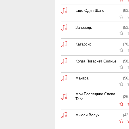
Еще Один Шанс
(83
Заповедь
(53
Катарсис
(70
Когда Погаснет Солнце
(58
Мантра
(56
Мои Последние Слова
(26
Тебе
Мысли Вслух
(42