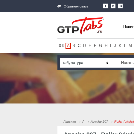
Обратная связь
Новин
0-9
A
B
C
D
E
F
G
H
I
J
K
L
M
табулатура
Главная
A
Apache 207
Roller (ukule