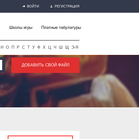
ВОЙТИ
РЕГИСТРАЦИЯ
Школы игры
Платные табулатуры
Н
О
П
Р
С
Т
У
Ф
Х
Ц
Ч
Ш
Щ
Э-Я
ДОБАВИТЬ СВОЙ ФАЙЛ