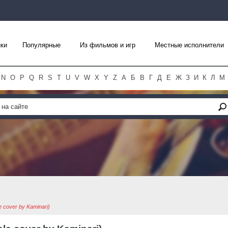
ки
Популярные
Из фильмов и игр
Местные исполнители
N
O
P
Q
R
S
T
U
V
W
X
Y
Z
А
Б
В
Г
Д
Е
Ж
З
И
К
Л
М
le cover by Kaminari)