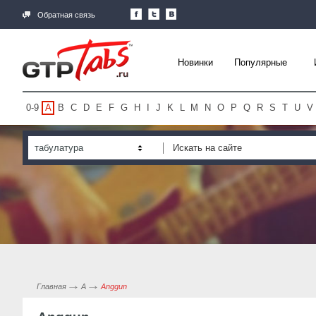
Обратная связь
Новинки
Популярные
0-9
A
B
C
D
E
F
G
H
I
J
K
L
M
N
O
P
Q
R
S
T
U
V
табулатура
Главная
A
Anggun