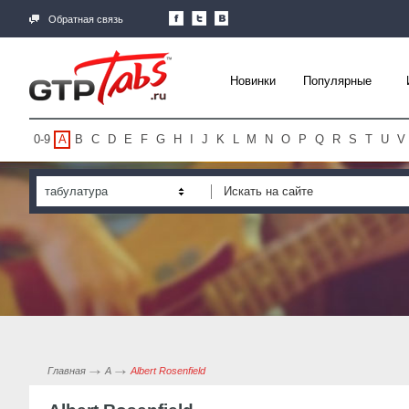
Обратная связь
Новинки
Популярные
0-9
A
B
C
D
E
F
G
H
I
J
K
L
M
N
O
P
Q
R
S
T
U
V
табулатура
Главная
A
Albert Rosenfield