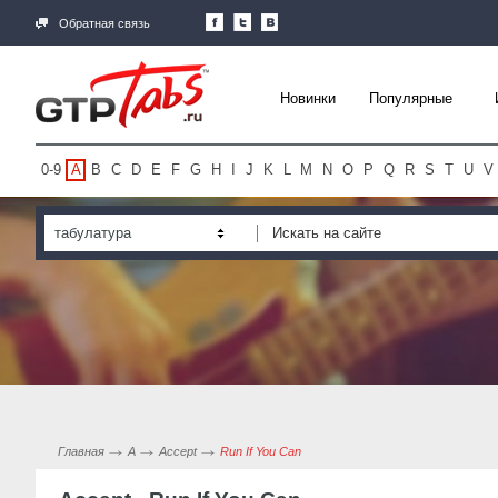
Обратная связь
Новинки
Популярные
0-9
A
B
C
D
E
F
G
H
I
J
K
L
M
N
O
P
Q
R
S
T
U
V
табулатура
Главная
A
Accept
Run If You Can