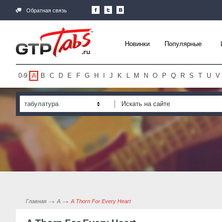
Обратная связь
Новинки
Популярные
0-9
A
B
C
D
E
F
G
H
I
J
K
L
M
N
O
P
Q
R
S
T
U
V
табулатура
Главная
A
A Thorn For Every Heart