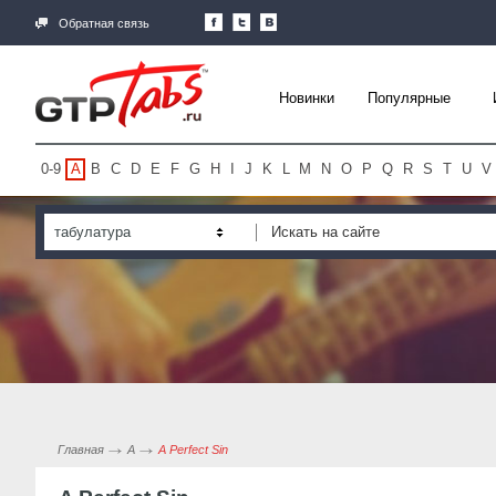
Обратная связь
Новинки
Популярные
0-9
A
B
C
D
E
F
G
H
I
J
K
L
M
N
O
P
Q
R
S
T
U
V
табулатура
Главная
A
A Perfect Sin