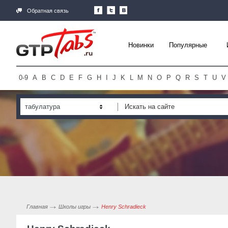
Обратная связь
Новинки
Популярные
0-9
A
B
C
D
E
F
G
H
I
J
K
L
M
N
O
P
Q
R
S
T
U
V
табулатура
Главная
Школы игры
Henry Schradieck