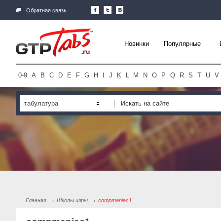
Обратная связь
Новинки
Популярные
0-9
A
B
C
D
E
F
G
H
I
J
K
L
M
N
O
P
Q
R
S
T
U
V
табулатура
Главная
Школы игры
compmaniac1