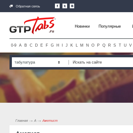
Обратная связь
Новинки
Популярные
0-9
A
B
C
D
E
F
G
H
I
J
K
L
M
N
O
P
Q
R
S
T
U
V
табулатура
Главная
А
Аметист