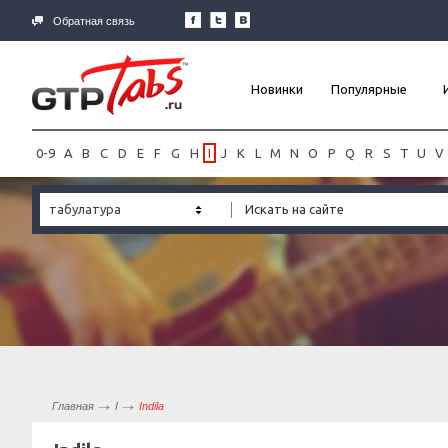
Обратная связь
Новинки
Популярные
0-9
A
B
C
D
E
F
G
H
I
J
K
L
M
N
O
P
Q
R
S
T
U
V
табулатура
Главная
I
Indila