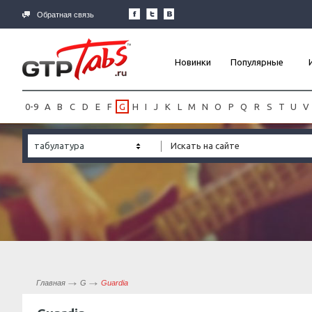
Обратная связь
Новинки
Популярные
0-9
A
B
C
D
E
F
G
H
I
J
K
L
M
N
O
P
Q
R
S
T
U
V
табулатура
Главная
G
Guardia