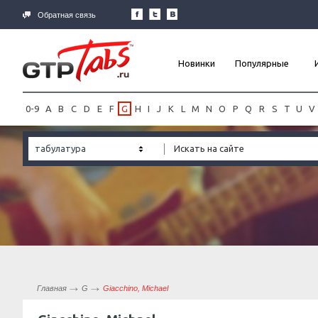
Обратная связь
Новинки
Популярные
0-9
A
B
C
D
E
F
G
H
I
J
K
L
M
N
O
P
Q
R
S
T
U
V
табулатура
Главная
G
Giacchino, Michael