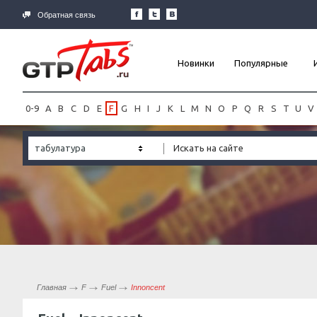
Обратная связь
Новинки
Популярные
0-9
A
B
C
D
E
F
G
H
I
J
K
L
M
N
O
P
Q
R
S
T
U
V
табулатура
Главная
F
Fuel
Innoncent