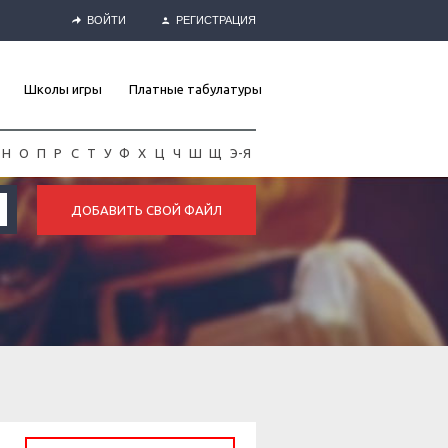
ВОЙТИ
РЕГИСТРАЦИЯ
Школы игры
Платные табулатуры
Н
О
П
Р
С
Т
У
Ф
Х
Ц
Ч
Ш
Щ
Э-Я
ДОБАВИТЬ СВОЙ ФАЙЛ