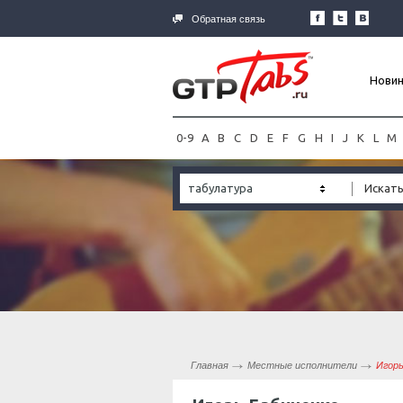
Обратная связь
Нови
0-9
A
B
C
D
E
F
G
H
I
J
K
L
M
табулатура
Главная
Местные исполнители
Игорь