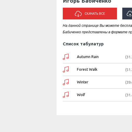
Игорь Бабиченко
СКАЧАТЬ ВСЕ
На данной странице Вы можете беспла
Бабиченко представлены в формате про
Список табулатур
Autumn Rain
(31
Forest Walk
(51
Winter
(39
Wolf
(31