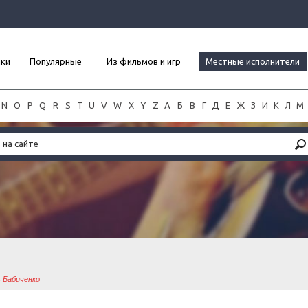
нки
Популярные
Из фильмов и игр
Местные исполнители
N
O
P
Q
R
S
T
U
V
W
X
Y
Z
А
Б
В
Г
Д
Е
Ж
З
И
К
Л
М
 Бабиченко