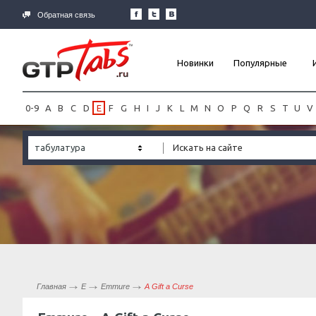
Обратная связь
Новинки
Популярные
0-9
A
B
C
D
E
F
G
H
I
J
K
L
M
N
O
P
Q
R
S
T
U
V
табулатура
Главная
E
Emmure
A Gift a Curse