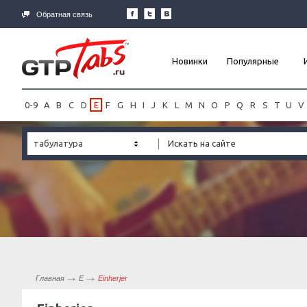
Обратная связь
Новинки
Популярные
0-9
A
B
C
D
E
F
G
H
I
J
K
L
M
N
O
P
Q
R
S
T
U
V
табулатура
Главная
E
Einherjer