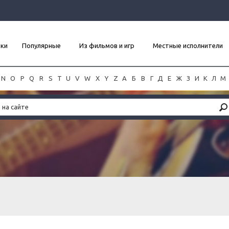
нки
Популярные
Из фильмов и игр
Местные исполнители
N
O
P
Q
R
S
T
U
V
W
X
Y
Z
А
Б
В
Г
Д
Е
Ж
З
И
К
Л
М