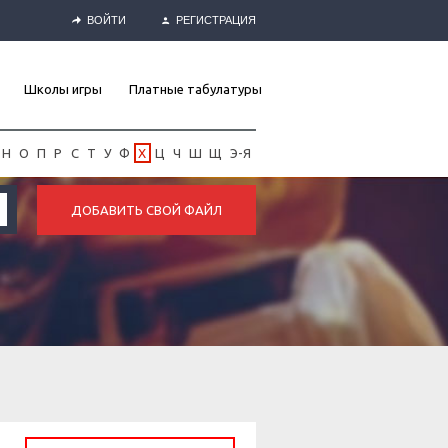
ВОЙТИ
РЕГИСТРАЦИЯ
Школы игры
Платные табулатуры
Н
О
П
Р
С
Т
У
Ф
Х
Ц
Ч
Ш
Щ
Э-Я
ДОБАВИТЬ СВОЙ ФАЙЛ