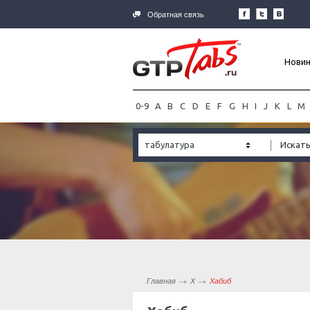
Обратная связь
Нови
0-9
A
B
C
D
E
F
G
H
I
J
K
L
M
табулатура
Главная
Х
Хабиб