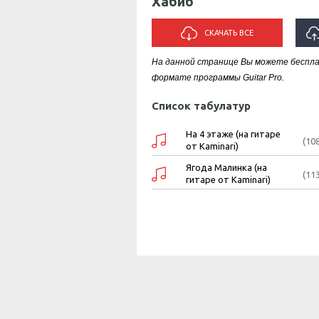
Хабиб
СКАЧАТЬ ВСЕ
На данной странице Вы можете беспла
формате программы Guitar Pro.
Список табулатур
На 4 этаже (на гитаре
(10
от Kaminari)
Ягода Малинка (на
(11
гитаре от Kaminari)