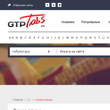
Обратная связь
Новинки
Популярные
0-9
A
B
C
D
E
F
G
H
I
J
K
L
M
N
O
P
Q
R
S
T
U
V
табулатура
Главная
С
Синяя птица