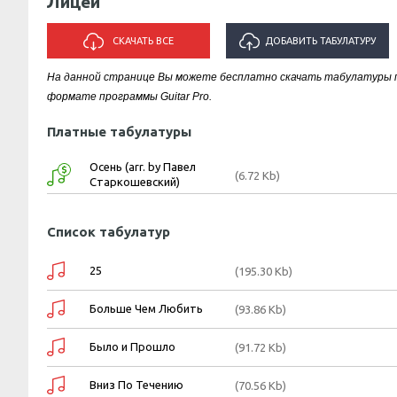
Лицей
СКАЧАТЬ ВСЕ
ДОБАВИТЬ ТАБУЛАТУРУ
На данной странице Вы можете бесплатно скачать табулатуры п
ИСПОЛНИТЕЛЯ "ЛИЦЕЙ"
формате программы Guitar Pro.
Платные табулатуры
Осень (arr. by Павел
(6.72 Kb)
Старкошевский)
Список табулатур
25
(195.30 Kb)
Больше Чем Любить
(93.86 Kb)
Было и Прошло
(91.72 Kb)
Вниз По Течению
(70.56 Kb)