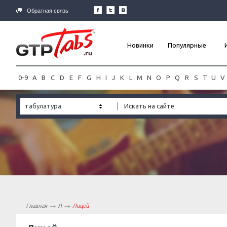
Обратная связь
Новинки
Популярные
0-9
A
B
C
D
E
F
G
H
I
J
K
L
M
N
O
P
Q
R
S
T
U
V
табулатура
Главная
Л
Лицей