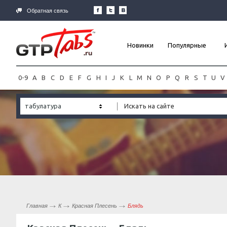
Обратная связь
Новинки
Популярные
0-9
A
B
C
D
E
F
G
H
I
J
K
L
M
N
O
P
Q
R
S
T
U
V
табулатура
Главная
К
Красная Плесень
Блядь