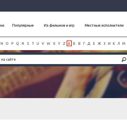
нки
Популярные
Из фильмов и игр
Местные исполнители
N
O
P
Q
R
S
T
U
V
W
X
Y
Z
А
Б
В
Г
Д
Е
Ж
З
И
К
Л
М