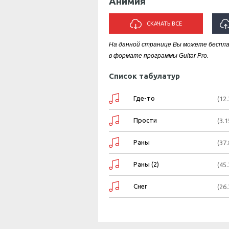
Анимия
СКАЧАТЬ ВСЕ
На данной странице Вы можете беспл
И
в формате программы Guitar Pro.
Список табулатур
Где-то
(12
Прости
(3.1
Раны
(37
Раны (2)
(45
Снег
(26