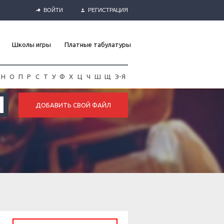
ВОЙТИ
РЕГИСТРАЦИЯ
Школы игры
Платные табулатуры
Н
О
П
Р
С
Т
У
Ф
Х
Ц
Ч
Ш
Щ
Э-Я
ДОБАВИТЬ СВОЙ ФАЙЛ