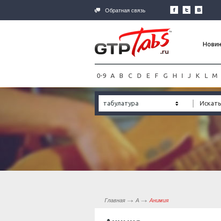
Обратная связь
Нови
0-9
A
B
C
D
E
F
G
H
I
J
K
L
M
табулатура
Главная
А
Анимия