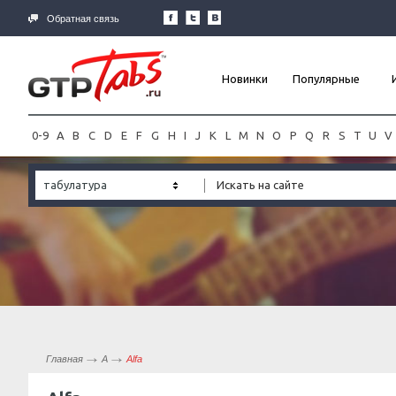
Обратная связь
Новинки
Популярные
0-9
A
B
C
D
E
F
G
H
I
J
K
L
M
N
O
P
Q
R
S
T
U
V
табулатура
Главная
А
Alfa