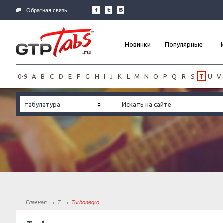
Обратная связь
Новинки
Популярные
0-9
A
B
C
D
E
F
G
H
I
J
K
L
M
N
O
P
Q
R
S
T
U
V
табулатура
Главная
T
Turbonegro