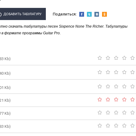
r
Поделиться:
ДОБАВИТЬ ТАБУЛАТУРУ
тно скачать табулатуры песен Sixpence None The Richer. Табулатуры
ЛНИТЕЛЯ "SIXPENCE NONE
 в формате программы Guitar Pro.
THE RICHER"
.83 Kb)
.40 Kb)
.01 Kb)
.21 Kb)
.77 Kb)
.83 Kb)