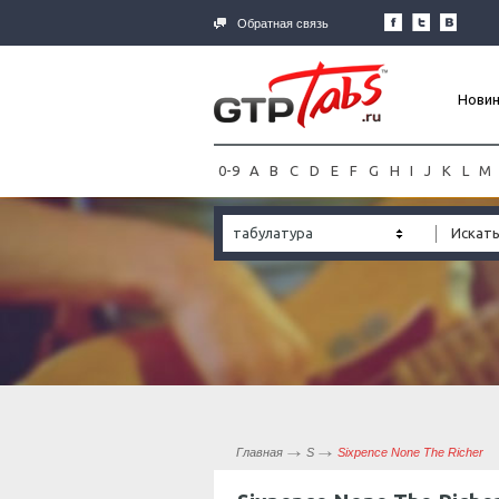
Обратная связь
Нови
0-9
A
B
C
D
E
F
G
H
I
J
K
L
M
табулатура
Главная
S
Sixpence None The Richer