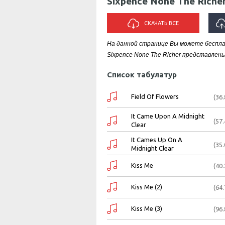
Sixpence None The Riche
СКАЧАТЬ ВСЕ
На данной странице Вы можете беспла
ИСПО
Sixpence None The Richer представлены
Список табулатур
Field Of Flowers
(36
It Came Upon A Midnight
(57
Clear
It Cames Up On A
(35
Midnight Clear
Kiss Me
(40
Kiss Me (2)
(64
Kiss Me (3)
(96