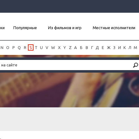
нки
Популярные
Из фильмов и игр
Местные исполнители
N
O
P
Q
R
S
T
U
V
W
X
Y
Z
А
Б
В
Г
Д
Е
Ж
З
И
К
Л
М