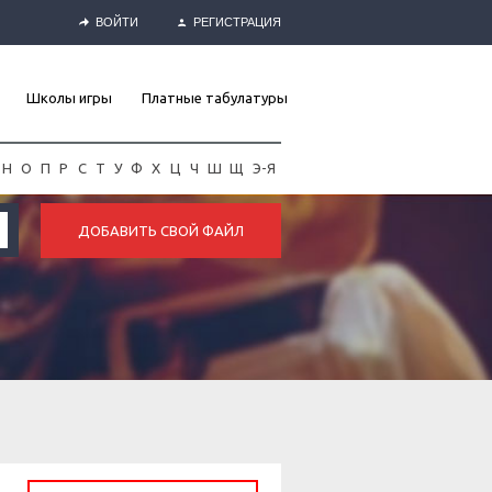
ВОЙТИ
РЕГИСТРАЦИЯ
Школы игры
Платные табулатуры
Н
О
П
Р
С
Т
У
Ф
Х
Ц
Ч
Ш
Щ
Э-Я
ДОБАВИТЬ СВОЙ ФАЙЛ