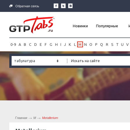
Обратная связь
Новинки
Популярные
0-9
A
B
C
D
E
F
G
H
I
J
K
L
M
N
O
P
Q
R
S
T
U
V
табулатура
Главная
M
Metallerium