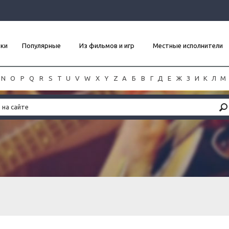
нки
Популярные
Из фильмов и игр
Местные исполнители
N
O
P
Q
R
S
T
U
V
W
X
Y
Z
А
Б
В
Г
Д
Е
Ж
З
И
К
Л
М