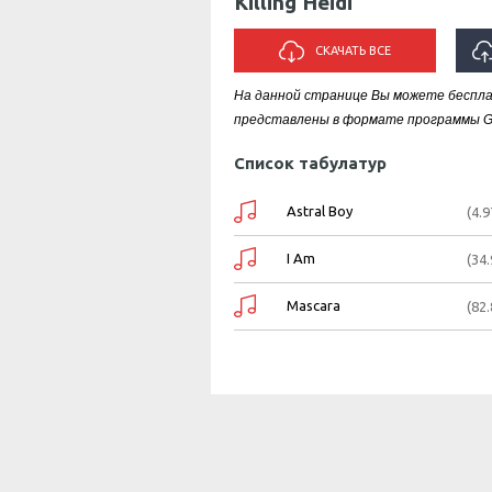
Killing Heidi
СКАЧАТЬ ВСЕ
На данной странице Вы можете бесплатн
ИСПО
представлены в формате программы Gui
Список табулатур
Astral Boy
(4.9
I Am
(34
Mascara
(82