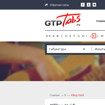
Обратная связь
Нови
0-9
A
B
C
D
E
F
G
H
I
J
K
L
M
табулатура
Главная
K
Killing Heidi