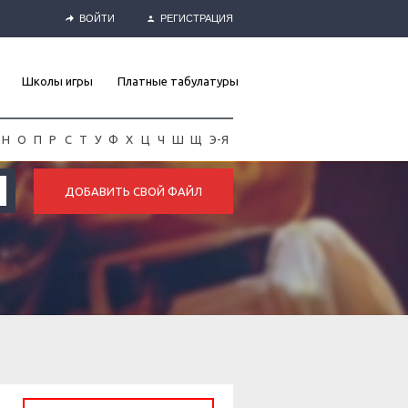
ВОЙТИ
РЕГИСТРАЦИЯ
Школы игры
Платные табулатуры
Н
О
П
Р
С
Т
У
Ф
Х
Ц
Ч
Ш
Щ
Э-Я
ДОБАВИТЬ СВОЙ ФАЙЛ