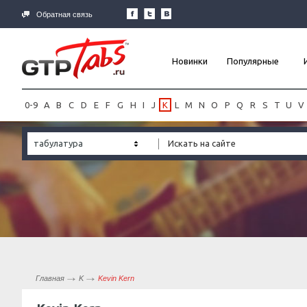
Обратная связь
Новинки
Популярные
0-9
A
B
C
D
E
F
G
H
I
J
K
L
M
N
O
P
Q
R
S
T
U
V
табулатура
Главная
K
Kevin Kern